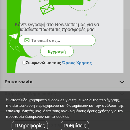
Κάντε εγγραφή στο Newsletter μας για να
μαθαίνετε πρώτοι τις προσφορές μας!
Εγγραφή
Εγγραφή στο newsletter
Συμφωνώ με τους
Όρους Χρήσης
Επικοινωνία
211 2000 700
Χρήσιμες πληροφορίες
info@plus4u.gr
Η ιστοσελίδα χρησιμοποιεί cookies για την ευκολία της περιήγησης,
Η εταιρία
Βοήθεια
την εξατομίκευση περιεχομένου και διαφημίσεων και την ανάλυση της
Σημεία παραλαβής
επισκεψιμότητάς μας. Δείτε τους ανανεωμένους όρους χρήσης για την
Εξέλιξη παραγγελίας
προστασία δεδομένων και τα cookies.
Ευκαιρίες καριέρας
Τρόποι παραγγελίας
Πληροφορίες
©2026 Plus4u.gr
Ρυθμίσεις
Όροι χρήσης