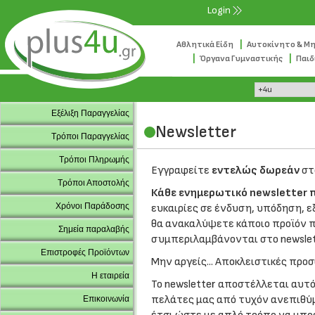
Login
|
Αθλητικά Είδη
Αυτοκίνητο & Μ
|
|
Όργανα Γυμναστικής
Παιδ
Εξέλιξη Παραγγελίας
Newsletter
Τρόποι Παραγγελίας
Τρόποι Πληρωμής
Εγγραφείτε
εντελώς δωρεάν
στ
Τρόποι Αποστολής
Κάθε ενημερωτικό newsletter π
Χρόνοι Παράδοσης
ευκαιρίες σε ένδυση, υπόδηση, ε
θα ανακαλύψετε κάποιο προϊόν πο
Σημεία παραλαβής
συμπεριλαμβάνονται στο newslett
Επιστροφές Προϊόντων
Μην αργείς... Αποκλειστικές προ
Η εταιρεία
Το newsletter αποστέλλεται αυ
πελάτες μας από τυχόν ανεπιθύμ
Επικοινωνία