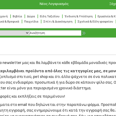
Νέος Λογαριασμός
Ξέχ
|
|
|
|
|
ηχανή
Βιβλία
Δώρα
Είδη Ταξιδίου
Ένδυση & Υπόδηση
Εργαλεία & 
|
|
|
ικά & Βρεφικά
Παιχνίδια
Σπίτι & Διακόσμηση
Σχολικά & Είδη γραφείου
ο newsletter μας και θα λαμβάνετε κάθε εβδομάδα μοναδικές προ
εριλαμβάνει προϊόντα από όλες τις κατηγορίες μας, σε μον
ξοπλισμό σπιτιού, pet shop και ότι άλλο ψάχνετε σε ένα πολυκ
υ σας ενδιαφέρει προσωπικά ή για δώρο σε κάποιον φίλο σας. Ο
er είναι μόνο για περιορισμένο χρονικό διάστημα.
σφορές και εκπλήξεις σε περιμένουν!
τόματα στο email που δηλώνεται στην παραπάνω φόρμα. Προσπ
ητη εγγραφή, σας ενημερώνουμε ότι κατά την εγγραφή σας θα 