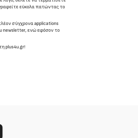
ε λόγο, θέλετε να τερματίσετε
αγραφείτε εύκολα πατώντας το
λέον σύγχρονα applications
 newsletter, ενώ εφόσον το
 plus4u.gr!