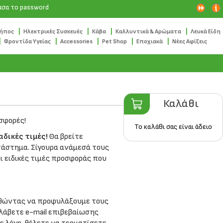
ασα το password
|
|
|
|
Κήπος
Ηλεκτρικές Συσκευές
Κάβα
Καλλυντικά & Αρώματα
Λευκά Είδη
|
|
|
|
|
Φροντίδα Υγείας
Accessories
Pet Shop
Εποχιακά
Νέες Αφίξεις
Καλάθι
σφορές!
Το καλάθι σας είναι άδειο
αδικές τιμές!
Θα βρείτε
ατάστημα. Σίγουρα ανάμεσά τους
ι ειδικές τιμές προσφοράς που
αθώντας να προφυλάξουμε τους
λάβετε e-mail επιβεβαίωσης