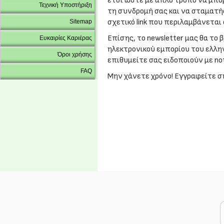
έτσι ώστε με απλό τρόπο να μπο
Τεχνική Υποστήριξη
τη συνδρομή σας και να σταματή
σχετικό link που περιλαμβάνεται
Sitemap
Επίσης, το newsletter μας θα το 
Ευκαιρίες Καριέρας
ηλεκτρονικού εμπορίου του ελλη
Όροι χρήσης
επιθυμείτε σας ειδοποιούν με no
FAQ
Μην χάνετε χρόνο! Εγγραφείτε σ