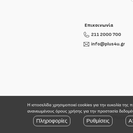
Επικοινωνία
211 2000 700
info@plus4u.gr
Η ιστοσελίδα χρησιμοποιεί cookies για την ευκολία της 
ανανεωμένους όρους χρήσης για την προστασία δεδομέν
©2026 Plus4u.g
Πληροφορίες
Ρυθμίσεις
Α