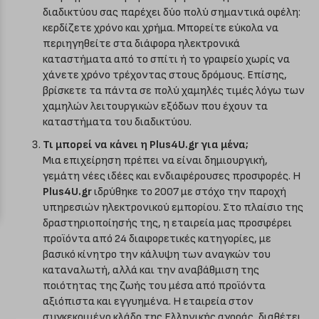
διαδικτύου σας παρέχει δύο πολύ σημαντικά οφέλη:
κερδίζετε χρόνο και χρήμα. Μπορείτε εύκολα να
περιηγηθείτε στα διάφορα ηλεκτρονικά
καταστήματα από το σπίτι ή το γραφείο χωρίς να
χάνετε χρόνο τρέχοντας στους δρόμους. Επίσης,
βρίσκετε τα πάντα σε πολύ χαμηλές τιμές λόγω των
χαμηλών λειτουργικών εξόδων που έχουν τα
καταστήματα του διαδικτύου.
Τι μπορεί να κάνει η Plus4U.gr για μένα;
Μια επιχείρηση πρέπει να είναι δημιουργική,
γεμάτη νέες ιδέες και ενδιαφέρουσες προσφορές. Η
Plus4U.gr
ιδρύθηκε το 2007 με στόχο την παροχή
υπηρεσιών ηλεκτρονικού εμπορίου. Στο πλαίσιο της
δραστηριοποίησής της, η εταιρεία μας προσφέρει
προϊόντα από 24 διαφορετικές κατηγορίες, με
βασικό κίνητρο την κάλυψη των αναγκών του
καταναλωτή, αλλά και την αναβάθμιση της
ποιότητας της ζωής του μέσα από προϊόντα
αξιόπιστα και εγγυημένα. Η εταιρεία στον
συγκεκριμένο κλάδο της Ελληνικής αγοράς, διαθέτει