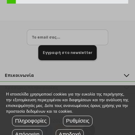
Εγγραφή στο newsletter
Επικοινωνία
211 2000 700
Χρήσιμες πληροφορίες
info@plus4u.gr
Η ιστοσελίδα χρησιμοποιεί cookies για την ευκολία της περιήγησης,
Η εταιρία
Βοήθεια
την εξατομίκευση περιεχομένου και διαφημίσεων και την ανάλυση της
Σημεία παραλαβής
επισκεψιμότητάς μας. Δείτε τους ανανεωμένους όρους χρήσης για την
Εξέλιξη παραγγελίας
προστασία δεδομένων και τα cookies.
Ευκαιρίες καριέρας
Τρόποι παραγγελίας
Πληροφορίες
©2026 Plus4u.gr
Ρυθμίσεις
Όροι χρήσης
Τρόποι πληρωμής
Sitemap
Απόρριψη
Αποδοχή