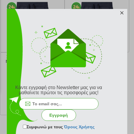
(140 CM)-(10 ΕΤΩΝ)
(152 CM)-(12 ΕΤΩΝ)
κωδ.
152079890
κωδ.
152079892
6.00 €
6.00 €
Ελάχιστη 30 ημερών 11.99 €
Ελάχιστη 30 ημερών 11.99 €
Προτεινόμενη λιανική 11.99 €
Προτεινόμενη λιανική 11.99 €
ΣΟΡΤΣ NAME IT 13201013
NKFVOLTA ΣΚΟΥΡΟ ΜΠΛΕ
(158 CM)-(13 ΕΤΩΝ)
Κάντε εγγραφή στο Newsletter μας για να
μαθαίνετε πρώτοι τις προσφορές μας!
κωδ.
152079893
6.00 €
Ελάχιστη 30 ημερών 11.99 €
Προτεινόμενη λιανική 11.99 €
Εγγραφή
Συμφωνώ με τους
Όρους Χρήσης