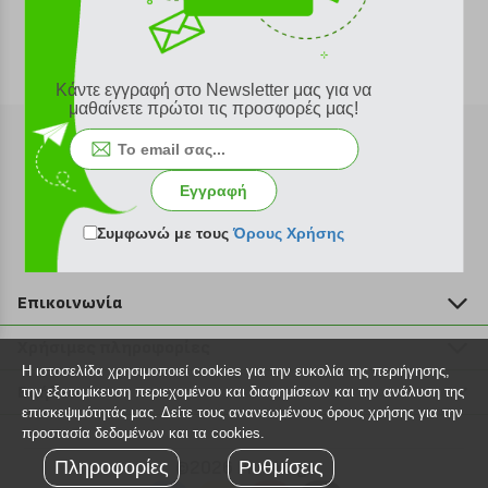
Κάντε εγγραφή στο Newsletter μας για να
μαθαίνετε πρώτοι τις προσφορές μας!
Εγγραφή
Εγγραφή στο newsletter
Συμφωνώ με τους
Όρους Χρήσης
Επικοινωνία
211 2000 700
Χρήσιμες πληροφορίες
info@plus4u.gr
Η ιστοσελίδα χρησιμοποιεί cookies για την ευκολία της περιήγησης,
Η εταιρία
Βοήθεια
την εξατομίκευση περιεχομένου και διαφημίσεων και την ανάλυση της
Σημεία παραλαβής
επισκεψιμότητάς μας. Δείτε τους ανανεωμένους όρους χρήσης για την
Εξέλιξη παραγγελίας
προστασία δεδομένων και τα cookies.
Ευκαιρίες καριέρας
Τρόποι παραγγελίας
Πληροφορίες
©2026 Plus4u.gr
Ρυθμίσεις
Όροι χρήσης