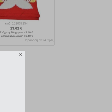
κωδ.
152037254
13.62 €
Ελάχιστη 30 ημερών 45.40 €
Προτεινόμενη λιανική 45.40 €
Παράδοση σε 24 ώρες