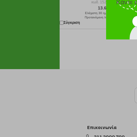
Κάντε 
κωδ.
152037255
13.62 €
Ελάχιστη 30 ημερών 45.40 €
Προτεινόμενη λιανική 45.40 €
Σύγκριση
Παράδοση σε
Επικοινωνία