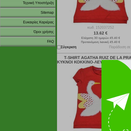
Τεχνική Υποστήριξη
Sitemap
Ευκαιρίες Καριέρας
κωδ.
152037252
Όροι χρήσης
13.62 €
Ελάχιστη 30 ημερών 45.40 €
FAQ
Προτεινόμενη λιανική 45.40 €
Σύγκριση
Παράδοση σε
T-SHIRT AGATHA RUIZ DE LA PR
ΚΥΚΝΟΙ ΚΟΚΚΙΝΟ-ΛΕΥΚΟ (128ΕΚ.)-(