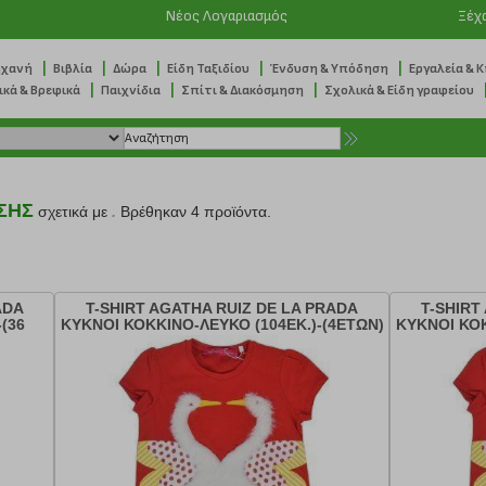
Νέος Λογαριασμός
Ξέχ
|
|
|
|
|
ηχανή
Βιβλία
Δώρα
Είδη Ταξιδίου
Ένδυση & Υπόδηση
Εργαλεία & 
|
|
|
ικά & Βρεφικά
Παιχνίδια
Σπίτι & Διακόσμηση
Σχολικά & Είδη γραφείου
ΣΗΣ
σχετικά με
.
Βρέθηκαν 4 προϊόντα.
ADA
T-SHIRT AGATHA RUIZ DE LA PRADA
T-SHIRT
(36
ΚΥΚΝΟΙ ΚΟΚΚΙΝΟ-ΛΕΥΚΟ (104ΕΚ.)-(4ΕΤΩΝ)
ΚΥΚΝΟΙ ΚΟΚ