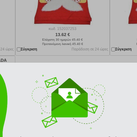
κωδ.
152037253
13.62 €
Ελάχιστη 30 ημερών 45.40 €
Προτεινόμενη λιανική 45.40 €
 24 ώρες
Σύγκριση
Παράδοση σε 24 ώρες
Σύγκριση
ADA
8ΕΤΩΝ)