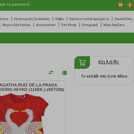
ασα το password
|
|
|
|
Κήπος
Ηλεκτρικές Συσκευές
Κάβα
Καλλυντικά & Αρώματα
Λευκά Είδη
|
|
|
|
|
Φροντίδα Υγείας
Accessories
Pet Shop
Εποχιακά
Νέες Αφίξεις
Καλάθι
Το καλάθι σας είναι άδειο
 AGATHA RUIZ DE LA PRADA
ΚΙΝΟ-ΛΕΥΚΟ (116ΕΚ.)-(6ΕΤΩΝ)