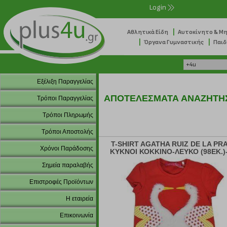
Login
|
Αθλητικά Είδη
Αυτοκίνητο & Μ
|
|
Όργανα Γυμναστικής
Παιδ
Εξέλιξη Παραγγελίας
ΑΠΟΤΕΛΕΣΜΑΤΑ ΑΝΑΖΗΤΗ
Τρόποι Παραγγελίας
Τρόποι Πληρωμής
Τρόποι Αποστολής
T-SHIRT AGATHA RUIZ DE LA PR
Χρόνοι Παράδοσης
ΚΥΚΝΟΙ ΚΟΚΚΙΝΟ-ΛΕΥΚΟ (98ΕΚ.)-
ΜΗΝΩΝ)
Σημεία παραλαβής
Επιστροφές Προϊόντων
Η εταιρεία
Επικοινωνία