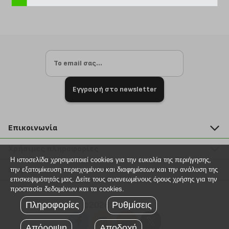
Εγγραφή στο newsletter
Επικοινωνία
211 2000 700
Χρήσιμες πληροφορίες
info@plus4u.gr
Η ιστοσελίδα χρησιμοποιεί cookies για την ευκολία της περιήγησης,
Η εταιρία
Βοήθεια
την εξατομίκευση περιεχομένου και διαφημίσεων και την ανάλυση της
Σημεία παραλαβής
επισκεψιμότητάς μας. Δείτε τους ανανεωμένους όρους χρήσης για την
Εξέλιξη παραγγελίας
προστασία δεδομένων και τα cookies.
Ευκαιρίες καριέρας
Τρόποι παραγγελίας
Πληροφορίες
©2026 Plus4u.gr
Ρυθμίσεις
Όροι χρήσης
Τρόποι πληρωμής
Sitemap
Απόρριψη
Αποδοχή