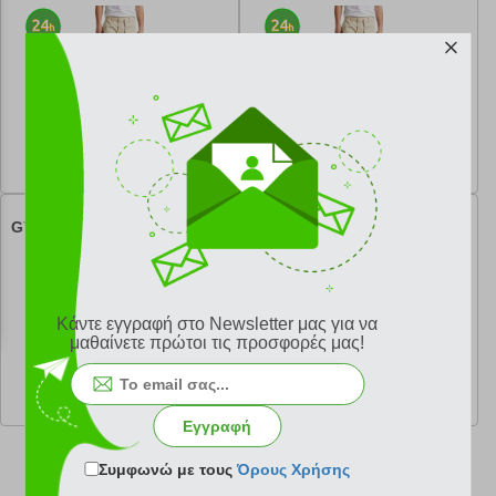
ΜΠΕΖ (32)
ΜΠΕΖ (33)
κωδ.
122269590
κωδ.
122269591
60.20 €
60.20 €
Ελάχιστη 30 ημερών 86.00 €
Ελάχιστη 30 ημερών 86.00 €
Προτεινόμενη λιανική 86.00 €
Προτεινόμενη λιανική 86.00 €
ΒΕΡΜΟΥΔΑ PEPE JEANS
ΒΕΡΜΟΥΔΑ PEPE JEANS
GYMDIGO CARGO PM801077
GYMDIGO CARGO PM801077
ΜΠΕΖ (34)
ΜΠΕΖ (36)
Κάντε εγγραφή στο Newsletter μας για να
μαθαίνετε πρώτοι τις προσφορές μας!
κωδ.
122269592
κωδ.
122269593
60.20 €
60.20 €
Ελάχιστη 30 ημερών 86.00 €
Ελάχιστη 30 ημερών 86.00 €
Προτεινόμενη λιανική 86.00 €
Προτεινόμενη λιανική 86.00 €
Εγγραφή
Συμφωνώ με τους
Όρους Χρήσης