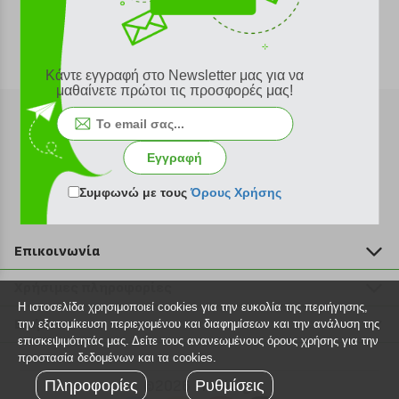
Κάντε εγγραφή στο Newsletter μας για να
μαθαίνετε πρώτοι τις προσφορές μας!
Εγγραφή
Εγγραφή στο newsletter
Συμφωνώ με τους
Όρους Χρήσης
Επικοινωνία
211 2000 700
Χρήσιμες πληροφορίες
info@plus4u.gr
Η ιστοσελίδα χρησιμοποιεί cookies για την ευκολία της περιήγησης,
Η εταιρία
Βοήθεια
την εξατομίκευση περιεχομένου και διαφημίσεων και την ανάλυση της
Σημεία παραλαβής
επισκεψιμότητάς μας. Δείτε τους ανανεωμένους όρους χρήσης για την
Εξέλιξη παραγγελίας
προστασία δεδομένων και τα cookies.
Ευκαιρίες καριέρας
Τρόποι παραγγελίας
Πληροφορίες
©2026 Plus4u.gr
Ρυθμίσεις
Όροι χρήσης