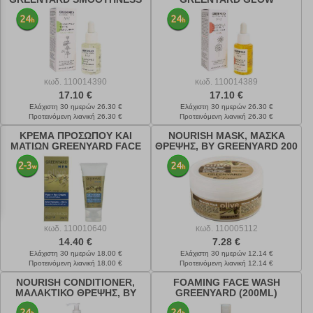
CHAMOMILE & THYME 30ML
CALENDULA & GERANIUM
30ML
κωδ.
110014390
κωδ.
110014389
17.10 €
17.10 €
Ελάχιστη 30 ημερών 26.30 €
Ελάχιστη 30 ημερών 26.30 €
Προτεινόμενη λιανική 26.30 €
Προτεινόμενη λιανική 26.30 €
ΚΡΕΜΑ ΠΡΟΣΩΠΟΥ ΚΑΙ
NOURISH MASK, ΜΑΣΚΑ
ΜΑΤΙΩΝ GREENYARD FACE
ΘΡΕΨΗΣ, BY GREENYARD 200
AND EYE CREAM (50ML)
ML
κωδ.
110010640
κωδ.
110005112
14.40 €
7.28 €
Ελάχιστη 30 ημερών 18.00 €
Ελάχιστη 30 ημερών 12.14 €
Προτεινόμενη λιανική 18.00 €
Προτεινόμενη λιανική 12.14 €
NOURISH CONDITIONER,
FOAMING FACE WASH
ΜΑΛΑΚΤΙΚΟ ΘΡΕΨΗΣ, BY
GREENYARD (200ML)
GREENYARD 250 ML