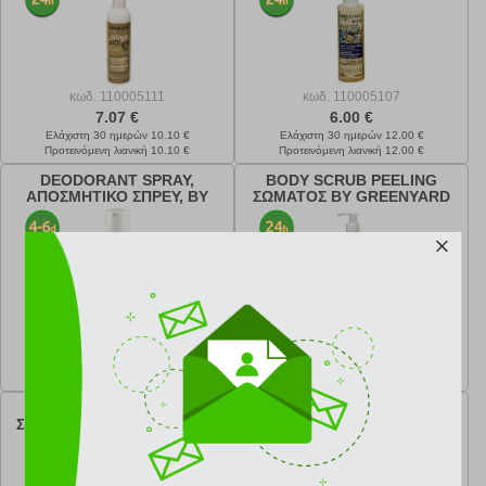
κωδ.
110005111
κωδ.
110005107
7.07 €
6.00 €
Ελάχιστη 30 ημερών 10.10 €
Ελάχιστη 30 ημερών 12.00 €
Προτεινόμενη λιανική 10.10 €
Προτεινόμενη λιανική 12.00 €
DEODORANT SPRAY,
BODY SCRUB PEELING
ΑΠΟΣΜΗΤΙΚΟ ΣΠΡΕΥ, BY
ΣΩΜΑΤΟΣ BY GREENYARD
GREENYARD 100 ML
250 ML
κωδ.
110005104
κωδ.
110005100
8.93 €
7.36 €
Ελάχιστη 30 ημερών 9.92 €
Ελάχιστη 30 ημερών 12.27 €
Προτεινόμενη λιανική 9.92 €
Προτεινόμενη λιανική 12.27 €
BODY CREAM, ΚΡΕΜΑ
LIQUID HAND WASH, ΥΓΡΟ
ΣΩΜΑΤΟΣ, BY GREENYARD
ΣΑΠΟΥΝΙ ΧΕΡΙΩΝ, BY
GREENYARD 250 ML