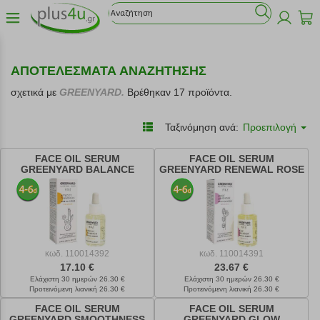
ΑΠΟΤΕΛΕΣΜΑΤΑ ΑΝΑΖΗΤΗΣΗΣ
σχετικά με
GREENYARD.
Βρέθηκαν 17 προϊόντα.
Ταξινόμηση ανά:
Προεπιλογή
FACE OIL SERUM
FACE OIL SERUM
GREENYARD BALANCE
GREENYARD RENEWAL ROSE
APRICOT & CINNAMON 30ML
LAVENDER 30ML
κωδ.
110014392
κωδ.
110014391
17.10 €
23.67 €
Ελάχιστη 30 ημερών 26.30 €
Ελάχιστη 30 ημερών 26.30 €
Προτεινόμενη λιανική 26.30 €
Προτεινόμενη λιανική 26.30 €
FACE OIL SERUM
FACE OIL SERUM
GREENYARD SMOOTHNESS
GREENYARD GLOW