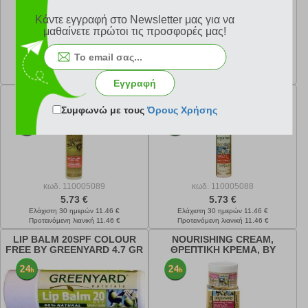
Κάντε εγγραφή στο Newsletter μας για να
μαθαίνετε πρώτοι τις προσφορές μας!
κωδ.
110005098
κωδ.
110005091
10.74 €
1.26 €
Ελάχιστη 30 ημερών 12.63 €
Ελάχιστη 30 ημερών 6.30 €
Προτεινόμενη λιανική 12.63 €
Προτεινόμενη λιανική 6.30 €
Εγγραφή
FACE TONIC LOTION,
CLEANSING MILK,
ΤΟΝΩΤΙΚΗ ΛΟΣΙΟΝ, BY
ΓΑΛΑΚΤΩΜΑ ΚΑΘΑΡΙΣΜΟΥ,
Συμφωνώ με τους
Όρους Χρήσης
GREENYARD 200 ML
BY GREENYARD 200 ML
κωδ.
110005089
κωδ.
110005088
5.73 €
5.73 €
Ελάχιστη 30 ημερών 11.46 €
Ελάχιστη 30 ημερών 11.46 €
Προτεινόμενη λιανική 11.46 €
Προτεινόμενη λιανική 11.46 €
LIP BALM 20SPF COLOUR
NOURISHING CREAM,
FREE BY GREENYARD 4.7 GR
ΘΡΕΠΤΙΚΗ ΚΡΕΜΑ, BY
GREENYARD