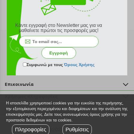
Κάντε εγγραφή στο Newsletter μας για να
μαθαίνετε πρώτοι τις προσφορές μας!
Εγγραφή
Εγγραφή στο newsletter
Συμφωνώ με τους
Όρους Χρήσης
Επικοινωνία
211 2000 700
Χρήσιμες πληροφορίες
info@plus4u.gr
Η ιστοσελίδα χρησιμοποιεί cookies για την ευκολία της περιήγησης,
Η εταιρία
Βοήθεια
την εξατομίκευση περιεχομένου και διαφημίσεων και την ανάλυση της
Σημεία παραλαβής
επισκεψιμότητάς μας. Δείτε τους ανανεωμένους όρους χρήσης για την
Εξέλιξη παραγγελίας
προστασία δεδομένων και τα cookies.
Ευκαιρίες καριέρας
Τρόποι παραγγελίας
Πληροφορίες
©2026 Plus4u.gr
Ρυθμίσεις
Όροι χρήσης