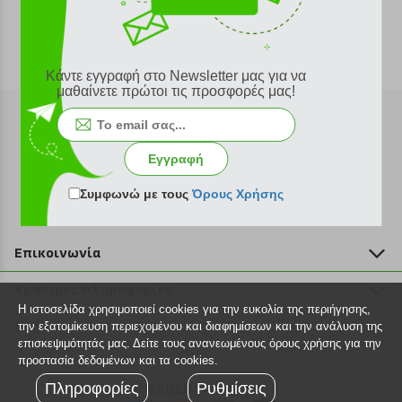
Κάντε εγγραφή στο Newsletter μας για να
μαθαίνετε πρώτοι τις προσφορές μας!
Εγγραφή
Εγγραφή στο newsletter
Συμφωνώ με τους
Όρους Χρήσης
Επικοινωνία
211 2000 700
Χρήσιμες πληροφορίες
info@plus4u.gr
Η ιστοσελίδα χρησιμοποιεί cookies για την ευκολία της περιήγησης,
Η εταιρία
Βοήθεια
την εξατομίκευση περιεχομένου και διαφημίσεων και την ανάλυση της
Σημεία παραλαβής
επισκεψιμότητάς μας. Δείτε τους ανανεωμένους όρους χρήσης για την
Εξέλιξη παραγγελίας
προστασία δεδομένων και τα cookies.
Ευκαιρίες καριέρας
Τρόποι παραγγελίας
Πληροφορίες
©2026 Plus4u.gr
Ρυθμίσεις
Όροι χρήσης