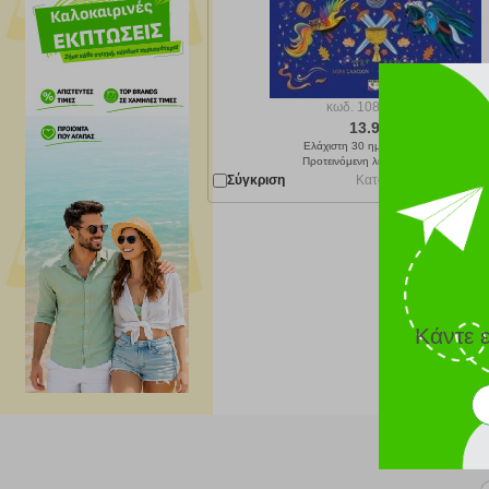
κωδ.
108205626
13.95 €
Ελάχιστη 30 ημερών 15.50 €
Προτεινόμενη λιανική 15.50 €
Σύγκριση
Κατόπιν παραγγελίας 
Κάντε 