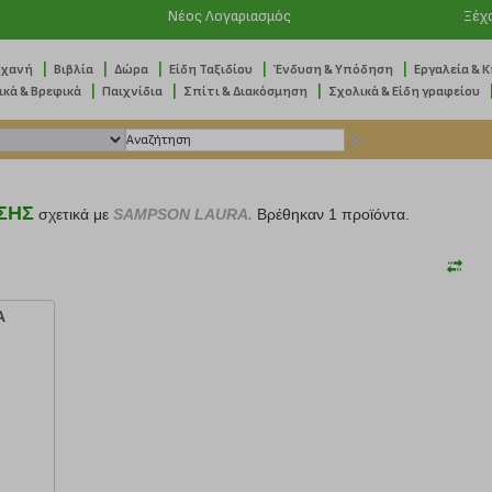
Νέος Λογαριασμός
Ξέχ
|
|
|
|
|
ηχανή
Βιβλία
Δώρα
Είδη Ταξιδίου
Ένδυση & Υπόδηση
Εργαλεία & 
|
|
|
ικά & Βρεφικά
Παιχνίδια
Σπίτι & Διακόσμηση
Σχολικά & Είδη γραφείου
ΣΗΣ
σχετικά με
SAMPSON LAURA.
Βρέθηκαν 1 προϊόντα.
Α