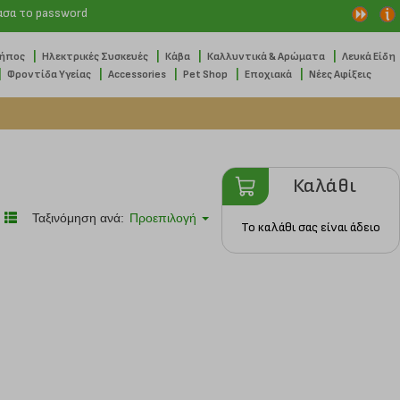
ασα το password
|
|
|
|
Κήπος
Ηλεκτρικές Συσκευές
Κάβα
Καλλυντικά & Αρώματα
Λευκά Είδη
|
|
|
|
|
Φροντίδα Υγείας
Accessories
Pet Shop
Εποχιακά
Νέες Αφίξεις
Καλάθι
Ταξινόμηση ανά:
Προεπιλογή
Το καλάθι σας είναι άδειο