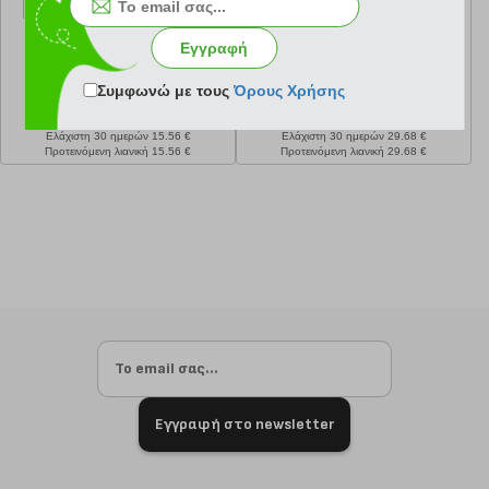
Εγγραφή
Συμφωνώ με τους
Όρους Χρήσης
κωδ.
108116805
κωδ.
108114120
11.67 €
26.71 €
Ελάχιστη 30 ημερών 15.56 €
Ελάχιστη 30 ημερών 29.68 €
Προτεινόμενη λιανική 15.56 €
Προτεινόμενη λιανική 29.68 €
Εγγραφή στο newsletter