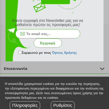
Κάντε εγγραφή στο Newsletter μας για να
μαθαίνετε πρώτοι τις προσφορές μας!
Εγγραφή
Εγγραφή στο newsletter
Συμφωνώ με τους
Όρους Χρήσης
Επικοινωνία
211 2000 700
Χρήσιμες πληροφορίες
info@plus4u.gr
Η ιστοσελίδα χρησιμοποιεί cookies για την ευκολία της περιήγησης,
Η εταιρία
Βοήθεια
την εξατομίκευση περιεχομένου και διαφημίσεων και την ανάλυση της
Σημεία παραλαβής
επισκεψιμότητάς μας. Δείτε τους ανανεωμένους όρους χρήσης για την
Εξέλιξη παραγγελίας
προστασία δεδομένων και τα cookies.
Ευκαιρίες καριέρας
Τρόποι παραγγελίας
Πληροφορίες
©2026 Plus4u.gr
Ρυθμίσεις
Όροι χρήσης