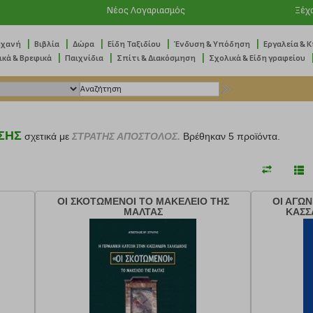
Νέος Λογαριασμός
Ξέχ
|
|
|
|
|
ηχανή
Βιβλία
Δώρα
Είδη Ταξιδίου
Ένδυση & Υπόδηση
Εργαλεία & 
|
|
|
ικά & Βρεφικά
Παιχνίδια
Σπίτι & Διακόσμηση
Σχολικά & Είδη γραφείου
ΣΗΣ
σχετικά με
ΣΤΡΑΤΗΣ ΑΠΟΣΤΟΛΟΣ.
Βρέθηκαν 5 προϊόντα.
ΟΙ ΣΚΟΤΩΜΕΝΟΙ ΤΟ ΜΑΚΕΛΕΙΟ ΤΗΣ
ΟΙ ΑΓΩΝ
ΜΑΛΤΑΣ
ΚΑΣΣ