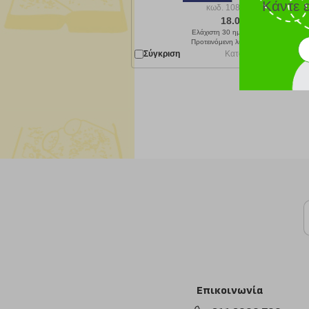
Κάντε 
κωδ.
108213657
18.01 €
Ελάχιστη 30 ημερών 20.01 €
Προτεινόμενη λιανική 20.01 €
Σύγκριση
Κατόπιν παραγγελίας 
Επικοινωνία