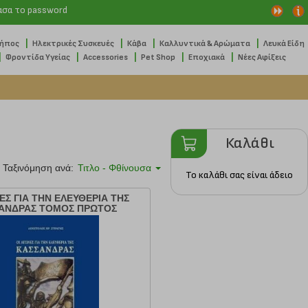
ασα το password
|
|
|
|
Κήπος
Ηλεκτρικές Συσκευές
Κάβα
Καλλυντικά & Αρώματα
Λευκά Είδη
|
|
|
|
|
Φροντίδα Υγείας
Accessories
Pet Shop
Εποχιακά
Νέες Αφίξεις
Καλάθι
Ταξινόμηση ανά:
Τιτλο - Φθίνουσα
Το καλάθι σας είναι άδειο
ΕΣ ΓΙΑ ΤΗΝ ΕΛΕΥΘΕΡΙΑ ΤΗΣ
ΑΝΔΡΑΣ ΤΟΜΟΣ ΠΡΩΤΟΣ