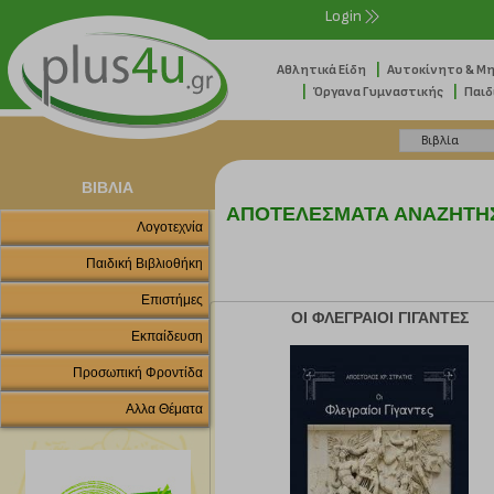
Login
|
Αθλητικά Είδη
Αυτοκίνητο & Μ
|
|
Όργανα Γυμναστικής
Παιδ
ΒΙΒΛΙΑ
ΑΠΟΤΕΛΕΣΜΑΤΑ ΑΝΑΖΗΤΗ
Λογοτεχνία
Παιδική Βιβλιοθήκη
Επιστήμες
ΟΙ ΦΛΕΓΡΑΙΟΙ ΓΙΓΑΝΤΕΣ
Εκπαίδευση
Προσωπική Φροντίδα
Αλλα Θέματα