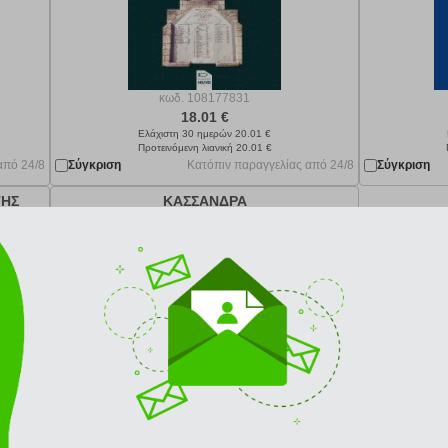
κωδ.
108177831
18.01 €
Ελάχιστη 30 ημερών 20.01 €
Προτεινόμενη λιανική 20.01 €
από 24/8
Σύγκριση
Κατόπιν παραγγελίας από 24/8
Σύγκριση
ΤΗΣ
ΚΑΣΣΑΝΔΡΑ
Σ