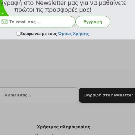
εγγραφή στο Newsletter μας για να μαθαίνετε
κωδ.
108201377
πρώτοι τις προσφορές μας!
18.01 €
Ελάχιστη 30 ημερών 20.01 €
Προτεινόμενη λιανική 20.01 €
Εγγραφή
από 24/8
Σύγκριση
Κατόπιν παραγγελίας από 24/8
Συμφωνώ με τους
Όρους Χρήσης
Εγγραφή στο newsletter
Χρήσιμες πληροφορίες