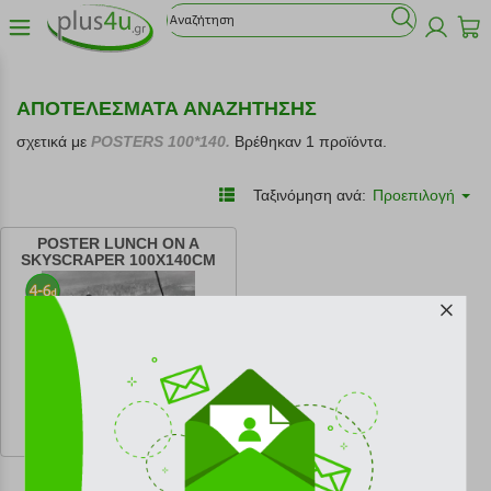
ΑΠΟΤΕΛΕΣΜΑΤΑ ΑΝΑΖΗΤΗΣΗΣ
σχετικά με
POSTERS 100*140.
Βρέθηκαν 1 προϊόντα.
Ταξινόμηση ανά:
Προεπιλογή
POSTER LUNCH ON A
SKYSCRAPER 100X140CM
κωδ.
104011462
16.80 €
Ελάχιστη 30 ημερών 21.00 €
Προτεινόμενη λιανική 21.00 €