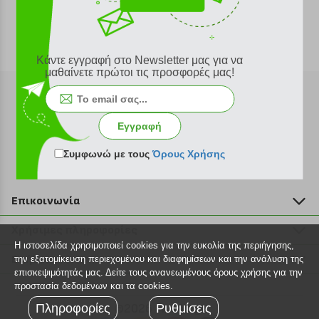
Κάντε εγγραφή στο Newsletter μας για να
μαθαίνετε πρώτοι τις προσφορές μας!
Εγγραφή
Εγγραφή στο newsletter
Συμφωνώ με τους
Όρους Χρήσης
Επικοινωνία
211 2000 700
Χρήσιμες πληροφορίες
info@plus4u.gr
Η ιστοσελίδα χρησιμοποιεί cookies για την ευκολία της περιήγησης,
Η εταιρία
Βοήθεια
την εξατομίκευση περιεχομένου και διαφημίσεων και την ανάλυση της
Σημεία παραλαβής
επισκεψιμότητάς μας. Δείτε τους ανανεωμένους όρους χρήσης για την
Εξέλιξη παραγγελίας
προστασία δεδομένων και τα cookies.
Ευκαιρίες καριέρας
Τρόποι παραγγελίας
Πληροφορίες
©2026 Plus4u.gr
Ρυθμίσεις
Όροι χρήσης